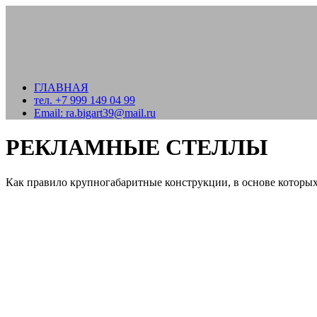
Skip
to
content
ГЛАВНАЯ
тел. +7 999 149 04 99
Email: ra.bigart39@mail.ru
РЕКЛАМНЫЕ СТЕЛЛЫ
Как правило крупногабаритные конструкции, в основе которых 